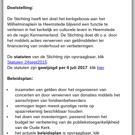
Doelstelling:
De Stichting heeft ten doel het kerkgebouw aan het
Wilhelminaplein te Heemstede blijvend een functie te
verlenen in het kerkelijk en culturele leven in Heemstede
en de regio Kennemerland. De Stichting doet dit o.a. door
het middels acties verwerven van geldmiddelen ter
financiering van onderhoud en verbeteringen.
De
statuten
van de Stichting zijn opvraagbaar, klik
Statuten 24sept2015
.
De statuten zijn
gewijzigd per 4 juli 2017
: klik
hier
.
Beleidsplan:
inzamelen van gelden door het organiseren van
concerten en door verwerven van donaties middels het
aanschrijven van fondsenbeheerders
vermogen tegen meest gunstige rente op
spaarrekening beschikbaar houden
het doen van investeringen, passend binnen het
budget ter verbetering van de publiekstoegankelijkheid
van de Oude Kerk.
het actuele
beleidsplan
is opvraagbaar, klik