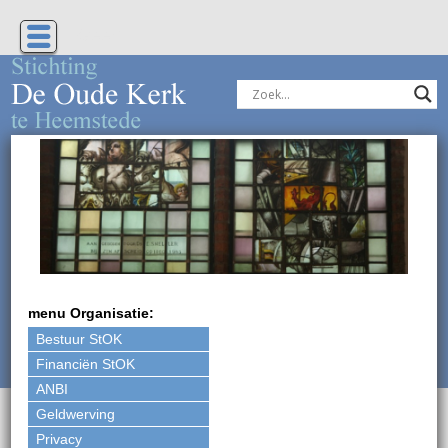
Geen
menu Organisatie:
Bestuur StOK
Financiën StOK
ANBI
Geldwerving
Privacy