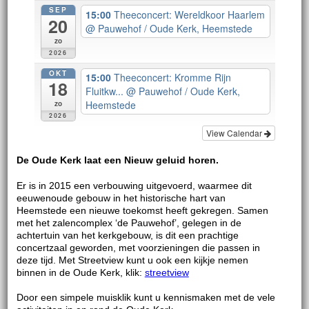
SEP
15:00
Theeconcert: Wereldkoor Haarlem
20
@ Pauwehof / Oude Kerk, Heemstede
zo
2026
OKT
15:00
Theeconcert: Kromme Rijn
18
Fluitkw...
@ Pauwehof / Oude Kerk,
Heemstede
zo
2026
View Calendar
De Oude Kerk laat een Nieuw geluid horen.
Er is in 2015 een verbouwing uitgevoerd, waarmee dit
eeuwenoude gebouw in het historische hart van
Heemstede een nieuwe toekomst heeft gekregen. Samen
met het zalencomplex ‘de Pauwehof’, gelegen in de
achtertuin van het kerkgebouw, is dit een prachtige
concertzaal geworden, met voorzieningen die passen in
deze tijd. Met Streetview kunt u ook een kijkje nemen
binnen in de Oude Kerk, klik:
streetview
Door een simpele muisklik kunt u kennismaken met de vele