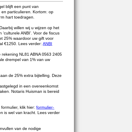
 blijft een punt van
en particulieren. Kortom: op
rm hart toedragen.
aarbij willen wij u wijzen op het
 ‘culturele ANBI’. Voor de fiscus
et 25% waardoor uw gift voor
al €1250. Lees verder:
ANBI
ze rekening NL81 ABNA 0563 2405
cale drempel van 1% van uw
n de 25% extra bijtelling. Deze
 vastgelegd in een overeenkomst
ken. Notaris Huisman is bereid
ormulier, klik hier:
formulier-
en is wel van kracht. Lees verder
 invullen van de nodige