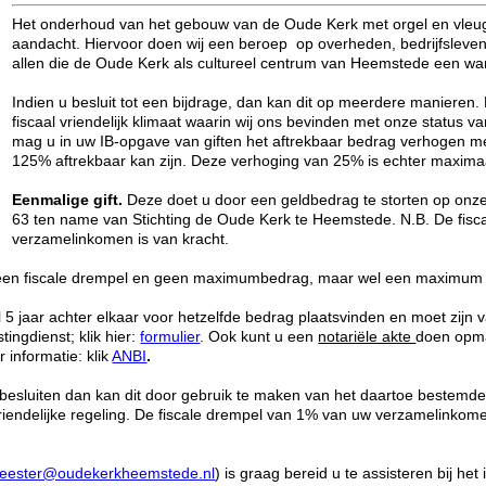
Het onderhoud van het gebouw van de Oude Kerk met orgel en vleugel
aandacht. Hiervoor doen wij een beroep op overheden, bedrijfsleven 
allen die de Oude Kerk als cultureel centrum van Heemstede een wa
Indien u besluit tot een bijdrage, dan kan dit op meerdere manieren. D
fiscaal vriendelijk klimaat waarin wij ons bevinden met onze status van
mag u in uw IB-opgave van giften het aftrekbaar bedrag verhogen m
125% aftrekbaar kan zijn. Deze verhoging van 25% is echter maxima
Eenmalige gift.
Deze doet u door een geldbedrag te storten op on
63 ten name van Stichting de Oude Kerk te Heemstede. N.B. De fis
verzamelinkomen is van kracht.
een fiscale drempel en geen maximumbedrag, maar wel een maximum aa
 5 jaar achter elkaar voor hetzelfde bedrag plaatsvinden en moet zijn
tingdienst; klik hier:
formulier
. Ook kunt u een
notariële akte
doen opma
r informatie: klik
ANBI
.
 besluiten dan kan dit door gebruik te maken van het daartoe bestemde f
 vriendelijke regeling. De fiscale drempel van 1% van uw verzamelinkom
eester@oudekerkheemstede.nl
) is graag bereid u te assisteren bij het