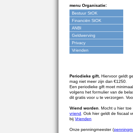
menu Organisatie:
Bestuur StOK
Financiën StOK
ANBI
Geldwerving
Privacy
Vrienden
Periodieke gift.
Hiervoor geldt g
mag niet meer zijn dan €1250.
Een periodieke gift moet minimaal
volgens het formulier van de belas
dit gratis voor u te verzorgen. Voo
Vriend worden
. Mocht u hier toe
vriend
. Ook hier geldt de fiscaal
bij
Vrienden
Onze penningmeester (
penningm