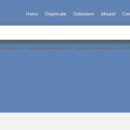
Home
Organisatie
Gebouwen
Aktueel
Con
erk Heemstede | info@oudekerkheemstede.nl | bijgewerkt: WHeeringa 12-01-20