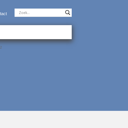
tact
22